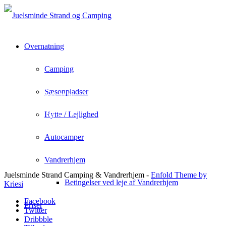
Overnatning
Camping
Juelsminde Strand Camping & Vandrehjem
Rousthøjs Allè 1
Sæsonpladser
Juelsminde 7130
info@juelsmindecamping.dk
+45 75 69 32 10
Hytte / Lejlighed
Autocamper
Vandrerhjem
Juelsminde Strand Camping & Vandrerhjem -
Enfold Theme by
Betingelser ved leje af Vandrerhjem
Kriesi
Facebook
Priser
Twitter
Dribbble