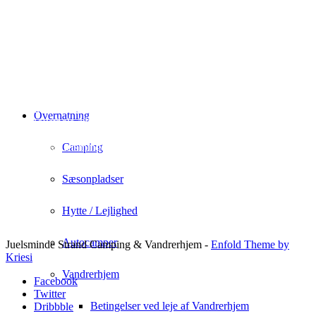
Juelsminde Strand Camping & Vandrehjem
Overnatning
Rousthøjs Allè 1
Juelsminde 7130
info@juelsmindecamping.dk
Camping
+45 75 69 32 10
Sæsonpladser
Hytte / Lejlighed
Autocamper
Juelsminde Strand Camping & Vandrerhjem -
Enfold Theme by
Kriesi
Vandrerhjem
Facebook
Twitter
Betingelser ved leje af Vandrerhjem
Dribbble