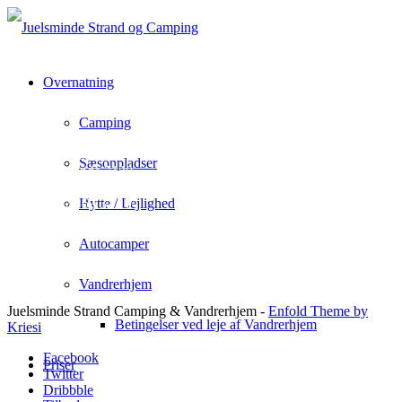
Overnatning
Camping
Juelsminde Strand Camping & Vandrehjem
Rousthøjs Allè 1
Sæsonpladser
Juelsminde 7130
info@juelsmindecamping.dk
+45 75 69 32 10
Hytte / Lejlighed
Autocamper
Vandrerhjem
Juelsminde Strand Camping & Vandrerhjem -
Enfold Theme by
Betingelser ved leje af Vandrerhjem
Kriesi
Facebook
Priser
Twitter
Dribbble