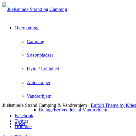
Overnatning
Camping
Juelsminde Strand Camping & Vandrehjem
Rousthøjs Allè 1
Sæsonpladser
Juelsminde 7130
info@juelsmindecamping.dk
+45 75 69 32 10
Hytte / Lejlighed
Autocamper
Vandrerhjem
Juelsminde Strand Camping & Vandrerhjem -
Enfold Theme by Kries
Betingelser ved leje af Vandrerhjem
Facebook
Twitter
Priser
Dribbble