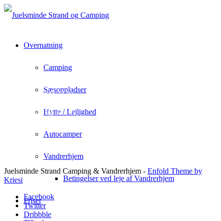
Overnatning
Camping
Juelsminde Strand Camping & Vandrehjem
Rousthøjs Allè 1
Sæsonpladser
Juelsminde 7130
info@juelsmindecamping.dk
+45 75 69 32 10
Hytte / Lejlighed
Autocamper
Vandrerhjem
Juelsminde Strand Camping & Vandrerhjem -
Enfold Theme by
Betingelser ved leje af Vandrerhjem
Kriesi
Facebook
Priser
Twitter
Dribbble