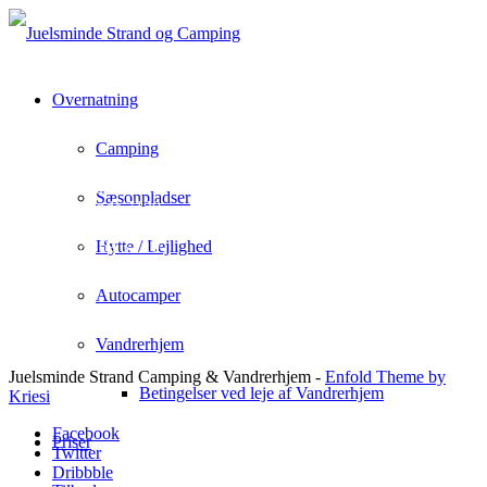
Overnatning
Camping
Juelsminde Strand Camping & Vandrehjem
Rousthøjs Allè 1
Sæsonpladser
Juelsminde 7130
info@juelsmindecamping.dk
+45 75 69 32 10
Hytte / Lejlighed
Autocamper
Vandrerhjem
Juelsminde Strand Camping & Vandrerhjem -
Enfold Theme by
Betingelser ved leje af Vandrerhjem
Kriesi
Facebook
Priser
Twitter
Dribbble