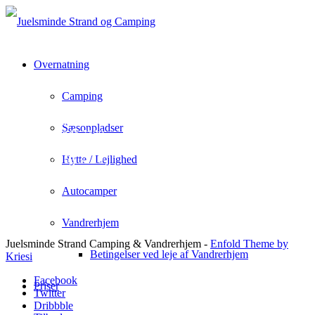
Overnatning
Camping
Juelsminde Strand Camping & Vandrehjem
Rousthøjs Allè 1
Sæsonpladser
Juelsminde 7130
info@juelsmindecamping.dk
+45 75 69 32 10
Hytte / Lejlighed
Autocamper
Vandrerhjem
Juelsminde Strand Camping & Vandrerhjem -
Enfold Theme by
Betingelser ved leje af Vandrerhjem
Kriesi
Facebook
Priser
Twitter
Dribbble