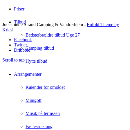
Priser
Tilbud
Juelsminde Strand Camping & Vandrerhjem -
Enfold Theme by
Kriesi
Bedsteforældre tilbud Uge 27
Facebook
Twitter
Camping tilbud
Dribbble
Scroll to top
Hytte tilbud
Arrangementer
Kalender for området
Minigolf
Musik på terrassen
Fællesspisning