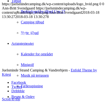
Tilbud
https://juelsmindecamping.dk/wp-content/uploads/logo_hvid.png
0
0
Ann-Britt Svendgaard
https://juelsmindecamping.dk/wp-
Bedsteforældre tilbud Uge 27
content/uploads/logo_hvid.png
Ann-Britt Svendgaard
2018-03-18
13:30:27
2018-03-18 13:30:27
8
Camping tilbud
Juelsminde Strand Camping & Vandrehjem
Rousthøjs Allè 1
Hytte tilbud
Juelsminde 7130
info@juelsmindecamping.dk
+45 75 69 32 10
Arrangementer
Kalender for området
Minigolf
Juelsminde Strand Camping & Vandrerhjem -
Enfold Theme by
Kriesi
Musik på terrassen
Facebook
Fællesspisning
Twitter
Dribbble
Besøg & Oplev
Scroll to top