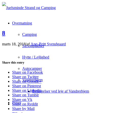
Overnatning
8
Camping
marts 18, 2018
/
af
Ann-Britt Svendgaard
Sæsonpladser
Hytte / Lejlighed
Share this entry
Autocamper
Share on Facebook
Share on Twitter
Vandrerhjem
Share on Google+
Share on Pinterest
Share on Linkedin
Betingelser ved leje af Vandrerhjem
Share on Tumblr
Share on Vk
Priser
Share on Reddit
Share by Mail